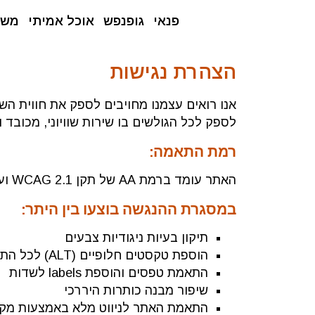
פנאי
גופנפש
אוכל אמיתי
משפ
הצהרת נגישות
אנו רואים עצמנו מחויבים לספק את חווית ה
לספק לכל הגולשים בו שירות שוויוני, מכובד ו
רמת התאמה:
האתר עומד ברמת AA של תקן WCAG 2.1 ועומד בדרישות תקנות שוויון זכויות לאנשים עם מוגבלות (התאמות נגישות לשירות), תשע"ג-2013.
במסגרת ההנגשה בוצעו בין היתר:
תיקון בעיות ניגודיות צבעים
הוספת טקסטים חלופיים (ALT) לכל התמונות
התאמת טפסים והוספת labels לשדות
שיפור מבנה כותרות היררכי
התאמת האתר לניווט מלא באמצעות מק