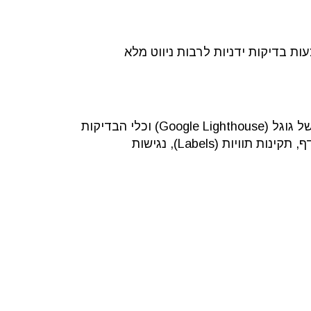
מטיים כגון – WAVE Web Accessibility , Google Lighthouse וכן באמצעות בדיקות ידניות לרבות ניווט מלא
כדי להבטיח את רמת הנגישות הגבוהה ביותר, האתר נבדק באופן קבוע באמצעות כלי הניטור המתקדמים של גוגל (Google Lighthouse) וכלי הבדיקות
המתקדם של WAVE Web Accessibility במדדי הנגישות הטכניים. בדיקות אלו כוללות בחינה של מבנה הדף, תקינות תוויות (Labels), נגישות