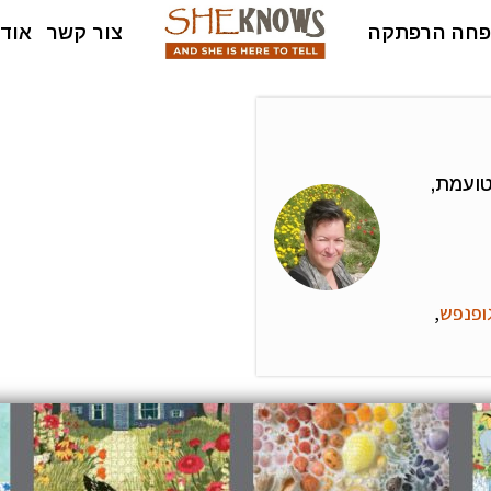
חה הרפתקה
צור קשר
אודו
טועמת,
ופנפש
,