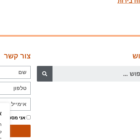
ח בירות
ש
צור קשר
א
אני מסכימ/ה
ה
ל
"