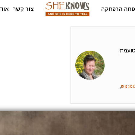
חה הרפתקה
צור קשר
אודו
טועמת,
ופנפש
,