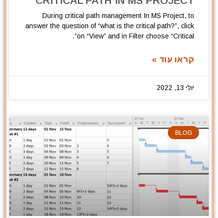
CRITICAL PATH IN MS PROJECT
During critical path management In MS Project, to
answer the question of “what is the critical path?”, click
on “View” and in Filter choose “Critical”.
קראו עוד »
יולי 13, 2022
BLOG