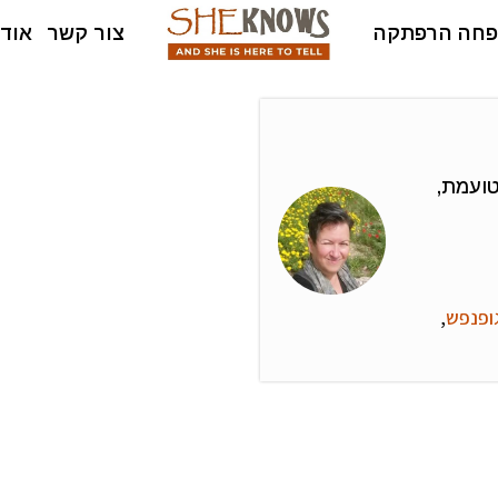
חה הרפתקה
צור קשר
אודו
טועמת,
ופנפש
,