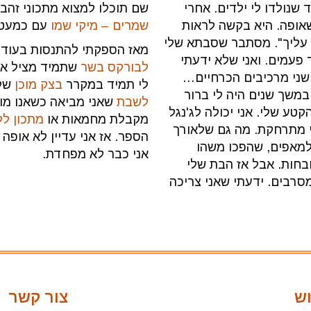
שנולדו לי ילדים. אחרי
שם תוכלו למצוא מתכוני זהב 
אופה. היא בקשה לראות
שמרים – מיקי שמו
עם כמעט 700 אלף! חיבובי
 עליך". מסתבר שסבתא שלי
מאז הספקתי להתנסות בעוד 
 פעמים. ואני שלא ידעתי
לבורקס בשר
שתמיד מציל או
שני מרכיבים הכרחיים…
לי תמיד במקרר
בצק מוכן
של 
במשך שנים היה לי ברור
לשבת
שאני מביאה כשאנו מו
טע שלי. אני יכולה לג'נגל
מקבלת מחמאות או
מתכון לל
י מתרחקת. מה גם שלאורך
הספר. אז אני עדיין לא אופ
למאפים, שהפכו משהו
אני כבר לא מפחדת.
בחות. אבל אז הבת שלי
רבים. ידעתי שאני צריכה
ש
צור קשר