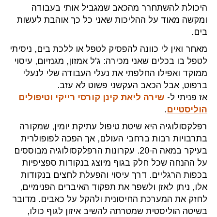
היכולת להשתחרר מהכאב שמגביל אותי בעבודה
ומקשה מאוד על ההליכות שאני כל כך אוהבת לעשות
בים.
מאחר ואין לי כוונה להפסיק לטפל או ללכת בים, ניסיתי
לטפל בו בכלים שאני מכירה: ג'ל אמזון, מגנזיום, עיסוי
ממוקד ואפילו החלפתי את נעלי העבודה שלי לנעלי
ברפוט, אבל הכאב העקשני פשוט לא עזב.
אז פניתי ל-
שירה ליאת קינן קורסי רייקי וטיפולים
הוליסטיים
.
רפלקסולוגיה היא שיטת טיפול עתיקת יומין, שמקורה
בתרבויות רבות ברחבי העולם, אך הפכה לפופולרית
בעיקר במאה ה-20. עקרונות הרפלקסולוגיה מבוססים
על ההנחה שכל חלק בגוף מיוצג בנקודות ספציפיות
בכפות הרגליים. דרך עיסוי והפעלת לחצים בנקודות
אלו, ניתן לאזן ולשפר את תפקוד האיברים הפנימיים,
לחזק את המערכת החיסונית ולהקל על כאבים. מדובר
בשיטה הוליסטית שמטרתה להשיב איזון לגוף כולו,