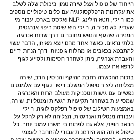
הייחוד של טיפול אצל שירה טמון ביכולת שלה לשלב
את עקרונות הרפלקסולוגיה עם כלים טיפוליים נוספים
כמו רייקי, תטא הילינג, NLP ואקסס בארס. עבור מי
שעדיין לא מכיר.ה, רייקי היא שיטת ריפוי אנרגטית,
המניחה שהגוף והנפש מחוברים דרך שדות אנרגיה
בלתי נראים. כאשר אחד מהם יוצא מאיזון, הדבר עשוי
להתבטא בכאבים או מחלות גופניות. דרך הנחת ידיים
והעברת אנרגיה, ניתן לשחרר חסימות ולסייע לגוף
לרפא את עצמו.
בזכות ההכשרה רחבת ההיקף והניסיון הרב, שירה
מצליחה ליצור טיפול המשלב ריפוי לגוף עם אלמנטים
נפשיים עם גישות וטכניקות מעולם הרוח והאנרגיה
שמסייעות בשחרור תקיעויות רגשיות ומנטליות. שירה,
באמצעות השילוב של טיפול רפלקסולוגיה, רייקי
ועבודה מנטלית ואנרגטית, הצליחה לא רק להקל על
הכאב הפיזי, אלא גם לפתוח בי משהו עמוק יותר. כל
טיפול איתה הוא הזדמנות עבורי להתחבר לעצמי
מחדש, להתחזק ולהשתחרר ממטענים רגשיים שהגוף