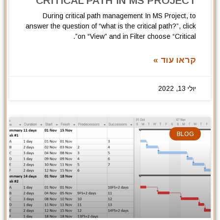
CRITICAL PATH IN MS PROJECT
During critical path management In MS Project, to
answer the question of “what is the critical path?”, click
on “View” and in Filter choose “Critical”.
קראו עוד »
יולי 13, 2022
BLOG