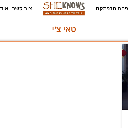
חה הרפתקה
צור קשר
אודו
טאי צ'י